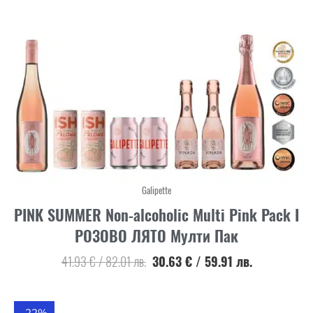
Galipette
PINK SUMMER Non-alcoholic Multi Pink Pack I
РОЗОВО ЛЯТО Мулти Пак
41.93
€
/
82.01
лв.
30.63
€
/
59.91
лв.
-22%