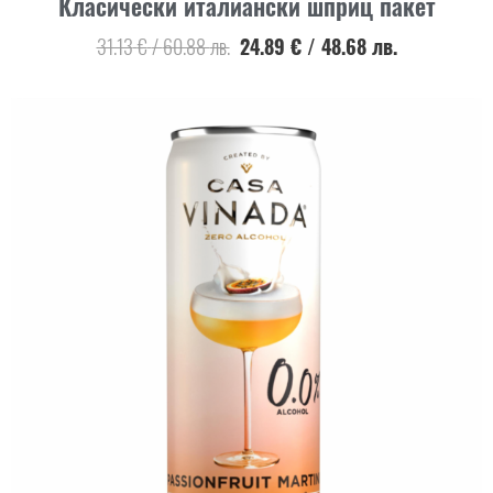
Класически италиански шприц пакет
31.13
€
/
60.88
лв.
24.89
€
/
48.68
лв.