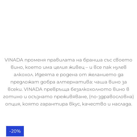
VINADA променя правилата на бранша със своето
вино, което има целия живец – и все пак нулев
алкохол. Идеята е родена от желанието да
предложат добра алтернатива: чаша вино за
всеки. VINADA превръща безалкохолното вино в
готино и осъзнато преживяване, (по-здравословна)
опция, която гарантира вкус, качество и наслада.
-20%