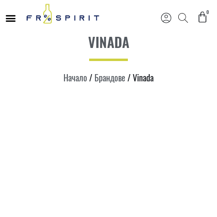
0
Продължете
VINADA
към
съдържанието
Начало
/
Брандове
/ Vinada