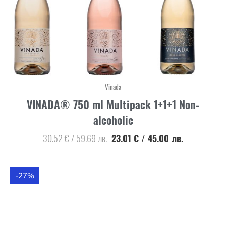
Vinada
VINADA® 750 ml Multipack 1+1+1 Non-
alcoholic
30.52
€
/
59.69
лв.
23.01
€
/
45.00
лв.
-27%