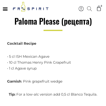
0
Продължете
Paloma Please (рецепта)
към
съдържанието
Cocktail Recipe
• 5 cl ISH Mexican Agave
• 10 cl Thomas Henry Pink Grapefruit
• 1 cl Agave syrup
Garnish
: Pink grapefruit wedge
Tip:
For a low-alc version add 0,5 cl Blanco Tequila.