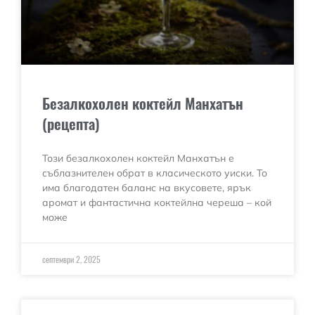
Безалкохолен коктейл Манхатън
(рецепта)
Този безалкохолен коктейл Манхатън е
съблазнителен обрат в класическото уиски. То
има благодатен баланс на вкусовете, ярък
аромат и фантастична коктейлна череша – кой
може
септември 2, 2025