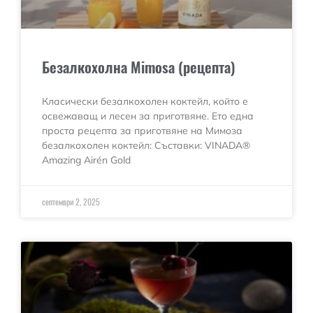
Безалкохолна Mimosa (рецепта)
Класически безалкохолен коктейл, който е
освежаващ и лесен за приготвяне. Ето една
проста рецепта за приготвяне на Мимоза
безалкохолен коктейл: Съставки: VINADA®
Amazing Airén Gold
септември 2, 2025