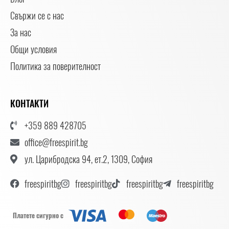
Свържи се с нас
За нас
Общи условия
Политика за поверителност
КОНТАКТИ
+359 889 428705
office@freespirit.bg
ул. Царибродска 94, ет.2, 1309, София
freespiritbg
freespiritbg
freespiritbg
freespiritbg
Платете сигурно с