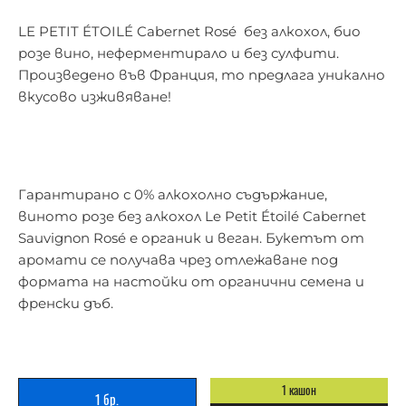
LE PETIT ÉTOILÉ Cabernet Rosé без алкохол, био
розе вино, неферментирало и без сулфити.
Произведено във Франция, то предлага уникално
вкусово изживяване!
Гарантирано с 0% алкохолно съдържание,
виното розе без алкохол Le Petit Étoilé Cabernet
Sauvignon Rosé е органик и веган. Букетът от
аромати се получава чрез отлежаване под
формата на настойки от органични семена и
френски дъб.
1 кашон
1 бр.