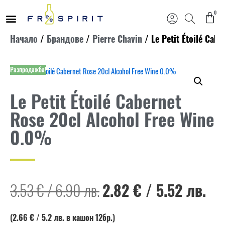
0
Продължете
Начало
/
Брандове
/
Pierre Chavin
/ Le Petit Étoilé Cab
към
съдържанието
Разпродажба!
Le Petit Étoilé Cabernet
Rose 20cl Alcohol Free Wine
0.0%
3.53
€
/
6.90
лв.
2.82
€
/
5.52
лв.
(2.66 €
/ 5.2
лв. в кашон 12бр.)