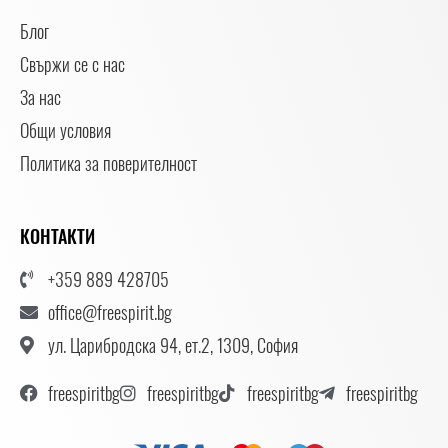
Блог
Свържи се с нас
За нас
Общи условия
Политика за поверителност
КОНТАКТИ
+359 889 428705
office@freespirit.bg
ул. Царибродска 94, ет.2, 1309, София
freespiritbg
freespiritbg
freespiritbg
freespiritbg