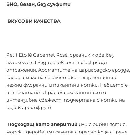
БИО, веган, без сулфити
ВКУСОВИ КАЧЕСТВА
Petit Étoilé Cabernet Rosé, органик кюве без
алкохол е с бледорозов цвят с искрящи
отражения. Ароматите на цариградско грозде,
касис и малина се съчетават хармонично с
нежни флорални и пикантни нотки. Небцето е
отпечатано с красива елегантност и
интензивна свежест, подчертана с нотки на
розов грейпфрут.
Подходящ
като аперитив
или с рибни ястия,
морски дарове или салата с прясно козе сирене