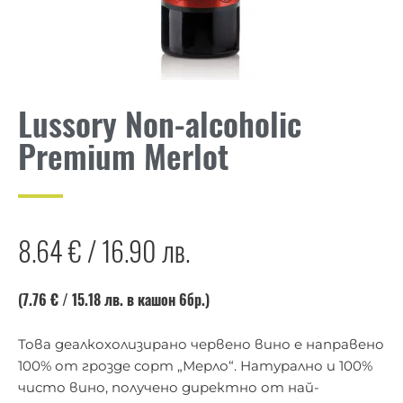
Lussory Non-alcoholic
Premium Merlot
8.64
€
/
16.90
лв.
(7.76 €
/ 15.18
лв. в кашон 6бр.)
Това деалкохолизирано червено вино е направено
100% от грозде сорт „Мерло“. Натурално и 100%
чисто вино, получено директно от най-