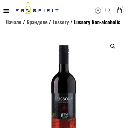
0
Продължете
Начало
/
Брандове
/
Lussory
/ Lussory Non-alcoholic P
към
съдържанието