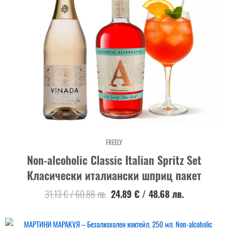
FREELY
Non-alcoholic Classic Italian Spritz Set
Класически италиански шприц пакет
31.13
€
/
60.88
лв.
24.89
€
/
48.68
лв.