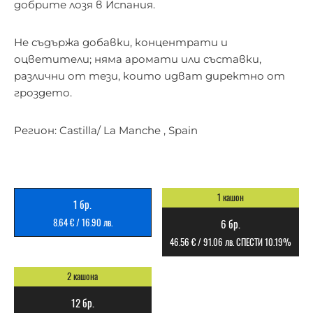
добрите лозя в Испания.
Не съдържа добавки, концентрати и
оцветители; няма аромати или съставки,
различни от тези, които идват директно от
гроздето.
Регион: Castilla/ La Manche , Spain
1 кашон
1 бр.
8.64
€
/
16.90
лв.
6 бр.
46.56
€
/
91.06
лв.
СПЕСТИ 10.19%
2 кашона
12 бр.