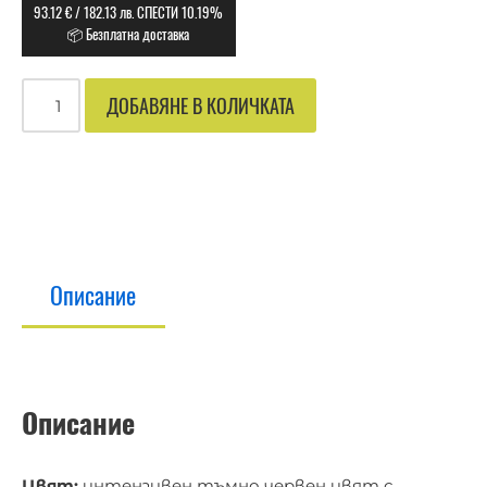
93.12
€
/
182.13
лв.
СПЕСТИ 10.19%
📦 Безплатна доставка
ДОБАВЯНЕ В КОЛИЧКАТА
Описание
Описание
Цвят:
интензивен тъмно червен цвят с