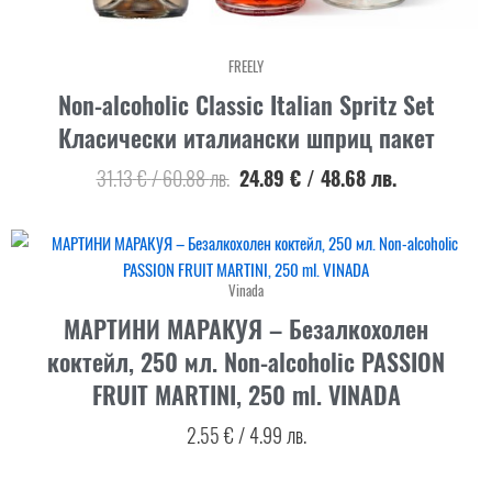
FREELY
Non-alcoholic Classic Italian Spritz Set
Класически италиански шприц пакет
31.13
€
/
60.88
лв.
24.89
€
/
48.68
лв.
Vinada
МАРТИНИ МАРАКУЯ – Безалкохолен
коктейл, 250 мл. Non-alcoholic PASSION
FRUIT MARTINI, 250 ml. VINADA
2.55
€
/
4.99
лв.