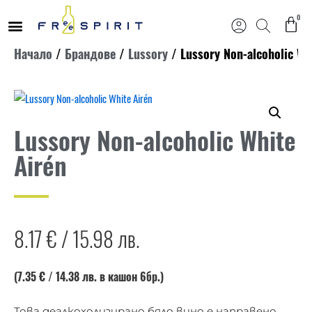
0
Продължете
Начало
/
Брандове
/
Lussory
/ Lussory Non-alcoholic Wh
към
съдържанието
Lussory Non-alcoholic White
Airén
8.17
€
/
15.98
лв.
(7.35 €
/ 14.38
лв. в кашон 6бр.)
Това деалкохолизирано бяло вино е направено