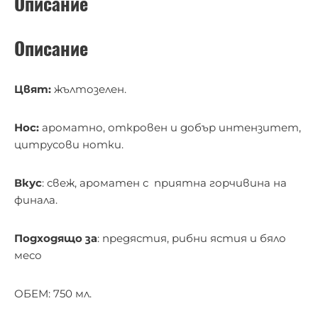
Описание
Описание
Цвят:
жълтозелен.
Нос:
ароматно, откровен и добър интензитет,
цитрусови нотки.
Вкус
: свеж, ароматен с приятна горчивина на
финала.
Подходящо за
: предястия, рибни ястия и бяло
месо
ОБЕМ: 750 мл.