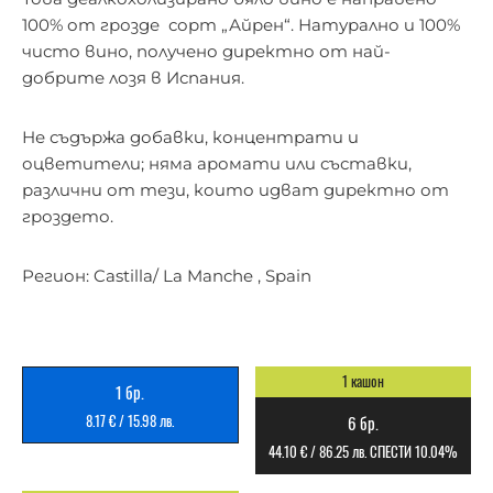
100% от грозде сорт „Айрен“. Натурално и 100%
чисто вино, получено директно от най-
добрите лозя в Испания.
Не съдържа добавки, концентрати и
оцветители; няма аромати или съставки,
различни от тези, които идват директно от
гроздето.
Регион: Castilla/ La Manche , Spain
1 кашон
1 бр.
8.17
€
/
15.98
лв.
6 бр.
44.10
€
/
86.25
лв.
СПЕСТИ 10.04%