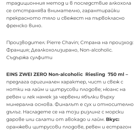
традиционния метод и в последствие алкохола
се отстранява внимателно, гарантирайки
прекрасното тяло и свежест на първокласно
френско вино.
Производител: Pierre Chavin; Страна на произход:
Франция;
Деалкохолизирано, Non-alcoholic.
Съдържа сулфити
EINS ZWEI ZERO Non-alcoholic Riesling 750 ml –
предлага оригинален характер, чист и свеж с
нотки на лайм и цитрусови плодове; нюанс на
ревен и лек намек за червени ябълки върху
минерална основа. Финалът е сух и относително
дълъг. Насладете се на този ризлинг с морски
дарове или салати от авокадо и лайм.
Вкус:
оранжеви цитрусови плодове, ревен и естрагон