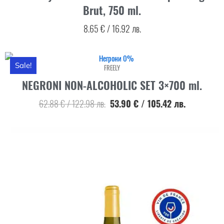
Brut, 750 ml.
8.65
€
/
16.92
лв.
Sale!
FREELY
NEGRONI NON-ALCOHOLIC SET 3×700 ml.
62.88
€
/
122.98
лв.
53.90
€
/
105.42
лв.