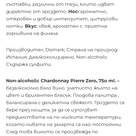
съставки, различни от тези, които идват
директно от гроздето.
Нос:
ароматно,
откровен и добър интензитет, цитрусови
нотки.
Вкус
: свеж, ароматен с приятна
горчивина на финала.
Производител: Dismark; Страна на произход:
Испания;
Деалкохолизирано, Non-alcoholic.
Съдържа сулфити
Non-alcoholic Chardonnay Pierre Zero, 75o ml. –
безалкохолно бяло вино, златисто жълто на
цвят и брилянтен блясък. Плодова палитра ,
балансирана с деликатна свежест. Гроздето се
бере през нощта, за да се използват
предимствата на по-ниските температури,
когато нивата на захарта са най-постоянни.
След това виното се произвежда по