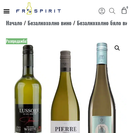
0
Продължете
Начало
/
Безалкохолно вино
/
Безалкохолно бяло вин
към
съдържанието
Разпродажба!