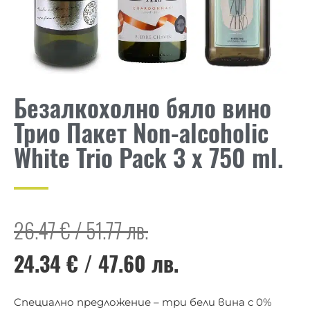
Безалкохолно бяло вино
Трио Пакет Non-alcoholic
White Trio Pack 3 x 750 ml.
26.47
€
/
51.77
лв.
24.34
€
/
47.60
лв.
Cпециално предложение – три бели вина с 0%